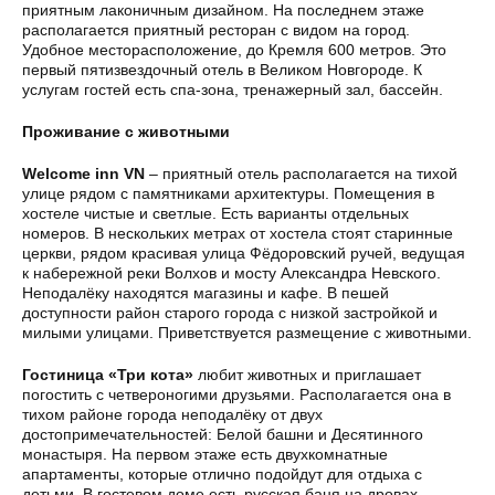
приятным лаконичным дизайном. На последнем этаже
располагается приятный ресторан с видом на город.
Удобное месторасположение, до Кремля 600 метров. Это
первый пятизвездочный отель в Великом Новгороде. К
услугам гостей есть спа-зона, тренажерный зал, бассейн.
Проживание с животными
Welcome inn VN
– приятный отель располагается на тихой
улице рядом с памятниками архитектуры. Помещения в
хостеле чистые и светлые. Есть варианты отдельных
номеров. В нескольких метрах от хостела стоят старинные
церкви, рядом красивая улица Фёдоровский ручей, ведущая
к набережной реки Волхов и мосту Александра Невского.
Неподалёку находятся магазины и кафе. В пешей
доступности район старого города с низкой застройкой и
милыми улицами. Приветствуется размещение с животными.
Гостиница «Три кота»
любит животных и приглашает
погостить с четвероногими друзьями. Располагается она в
тихом районе города неподалёку от двух
достопримечательностей: Белой башни и Десятинного
монастыря. На первом этаже есть двухкомнатные
апартаменты, которые отлично подойдут для отдыха с
детьми. В гостевом доме есть русская баня на дровах,