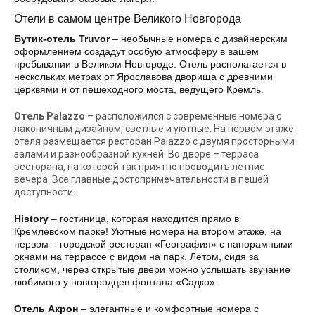
Отели в самом центре Великого Новгорода
Бутик-отель Truvor
– необычные номера с дизайнерским
оформлением создадут особую атмосферу в вашем
пребывании в Великом Новгороде. Отель располагается в
нескольких метрах от Ярославова дворища с древними
церквями и от пешеходного моста, ведущего Кремль.
Отель Palazzo
– расположился с современные номера с
лаконичным дизайном, светлые и уютные. На первом этаже
отеля размещается ресторан Palazzo с двумя просторными
залами и разнообразной кухней. Во дворе – терраса
ресторана, на которой так приятно проводить летние
вечера. Все главные достопримечательности в пешей
доступности.
History
– гостиница, которая находится прямо в
Кремлёвском парке! Уютные номера на втором этаже, на
первом – городской ресторан «География» с панорамными
окнами на террассе с видом на парк. Летом, сидя за
столиком, через открытые двери можно услышать звучание
любимого у новгородцев фонтана «Садко».
Отель Акрон
– элегантные и комфортные номера с