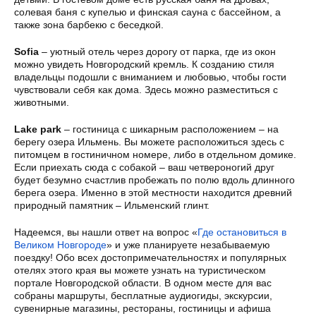
солевая баня с купелью и финская сауна с бассейном, а
также зона барбекю с беседкой.
Sofia
– уютный отель через дорогу от парка, где из окон
можно увидеть Новгородский кремль. К созданию стиля
владельцы подошли с вниманием и любовью, чтобы гости
чувствовали себя как дома. Здесь можно разместиться с
животными.
Lake park
– гостиница с шикарным расположением – на
берегу озера Ильмень. Вы можете расположиться здесь с
питомцем в гостиничном номере, либо в отдельном домике.
Если приехать сюда с собакой – ваш четвероногий друг
будет безумно счастлив пробежать по полю вдоль длинного
берега озера. Именно в этой местности находится древний
природный памятник – Ильменский глинт.
Надеемся, вы нашли ответ на вопрос «
Где остановиться в
Великом Новгороде
» и уже планируете незабываемую
поездку! Обо всех достопримечательностях и популярных
отелях этого края вы можете узнать на туристическом
портале Новгородской области. В одном месте для вас
собраны маршруты, бесплатные аудиогиды, экскурсии,
сувенирные магазины, рестораны, гостиницы и афиша