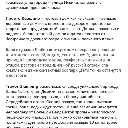
красивых улиц города – улица Ильина, магазины с
сувенирами, древние храмы.
Просто Квашино
– гостевой дом как из сказки! Низенькие
деревянные домики с прелестным декором, просторная
территория, пруд и уютный вид из окна. Детям – раздолье и
радость. А ещё гостевой дом находится недалеко от
бескрайнего древнего озера Ильмень и песчаного пляжа.
База отдыха «Любытино-хутор»
– прекрасное решение
для отдыха с семьёй, ведь здесь есть всё. Удивительная
природа Новгородского края, комфортные домики для
отдыха, ресторан с традиционной русской кухней, спа-
комплекс и даже контактный зоопарк! Дети точно останутся
в восторге.
Truvor Glamping
расположился среди уникальной природы
Валдайского края. Домики на разное количество человек
стоят здесь среди деревьев, на берегу чистейшего
Середейского озера. Свежий воздух, эко-тропа, высокие
сосны, баня, лодки ждут гостей. А ещё глэмпинг находится
неподалёку от Большой Валдайской тропы – живописного
пешеходного маршрута, где можно остановиться на ночь с
палатками. Для такого путешествия каждые 10 км на тропе
оборудованы базовые лагеря.