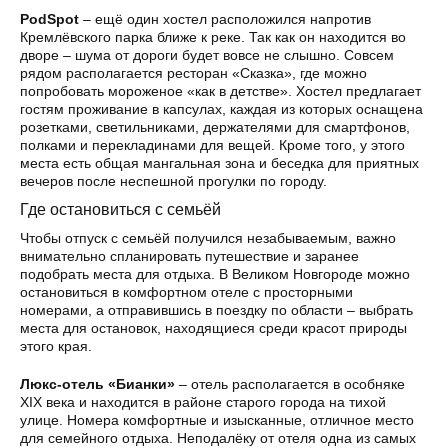
PodSpot
– ещё один хостел расположился напротив
Кремлёвского парка ближе к реке. Так как он находится во
дворе – шума от дороги будет вовсе не слышно. Совсем
рядом располагается ресторан «Сказка», где можно
попробовать мороженое «как в детстве». Хостел предлагает
гостям проживание в капсулах, каждая из которых оснащена
розетками, светильниками, держателями для смартфонов,
полками и перекладинами для вещей. Кроме того, у этого
места есть общая мангальная зона и беседка для приятных
вечеров после неспешной прогулки по городу.
Где остановиться с семьёй
Чтобы отпуск с семьёй получился незабываемым, важно
внимательно спланировать путешествие и заранее
подобрать места для отдыха. В Великом Новгороде можно
остановиться в комфортном отеле с просторными
номерами, а отправившись в поездку по области – выбрать
места для остановок, находящиеся среди красот природы
этого края.
Люкс-отель «Бианки»
– отель располагается в особняке
XIX века и находится в районе старого города на тихой
улице. Номера комфортные и изысканные, отличное место
для семейного отдыха. Неподалёку от отеля одна из самых