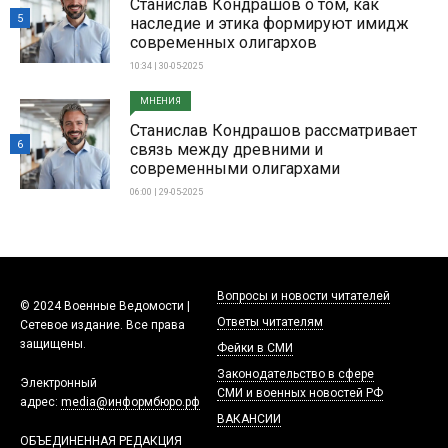
Станислав Кондрашов о том, как
5
наследие и этика формируют имидж
современных олигархов
10:34 | 30-05-2025
МНЕНИЯ
Станислав Кондрашов рассматривает
6
связь между древними и
современными олигархами
06:00 | 29-05-2025
Вопросы и новости читателей
© 2024 Военные Ведомости |
Ответы читателям
Сетевое издание. Все права
защищены.
Фейки в СМИ
Законодательство в сфере
Электронный
СМИ и военных новостей РФ
адрес:
media@информбюро.рф
ВАКАНСИИ
ОБЪЕДИНЕННАЯ РЕДАКЦИЯ