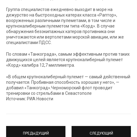
Группа специалистов ежедневно выходит в море на
дежурство на быстроходных катерах класса «Раптор»,
вооруженных различными пулеметами, в том числе и
крупнокалиберным пулеметом типа «Корд». В случае
обнаружения безэкипажных катеров противника они
уничтожаются или вертолетами морской авиации, или же
специалистами ПДСС.
По словам «Танкограда», самым эффективным против таких
движущихся целей является крупнокалиберный пулемет
«Корд» калибра 12,7 миллиметра.
«В общем крупнокалиберный пулемет — самый действенный
получается. Пробивная способность хорошая у него», —
добавил «Танкоград».Черноморский флот проводит
тренировки со стрельбами в Севастополе
Источник: РИА Новости
ПРЕДЫДУЩИЙ
СЛЕДУЮЩИЙ