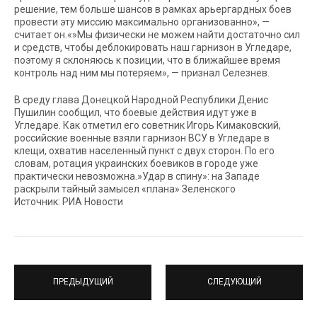
решение, тем больше шансов в рамках арьергардных боев
провести эту миссию максимально организованно», —
считает он.«»Мы физически не можем найти достаточно сил
и средств, чтобы деблокировать наш гарнизон в Угледаре,
поэтому я склоняюсь к позиции, что в ближайшее время
контроль над ним мы потеряем», — признал Селезнев.
В среду глава Донецкой Народной Республики Денис
Пушилин сообщил, что боевые действия идут уже в
Угледаре. Как отметил его советник Игорь Кимаковский,
российские военные взяли гарнизон ВСУ в Угледаре в
клещи, охватив населенный пункт с двух сторон. По его
словам, ротация украинских боевиков в городе уже
практически невозможна.»Удар в спину»: на Западе
раскрыли тайный замысел «плана» Зеленского
Источник: РИА Новости
ПРЕДЫДУЩИЙ
СЛЕДУЮЩИЙ