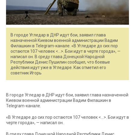
В городе Угледар в ДНР идут бои, заявил глава
назначенной Киевом военной администрации Вадим
Филашкин в Telegram-канале. «В Угледаре до сих пор
остаются 107 человек <…>. Бои идут в черте города», —
написал он. В среду глава Донецкой Народной
Республики Денис Пушилин сообщил, что боевые
действия идут уже в Угледаре. Как отметил его
советник Игорь
В городе Угледар в ДНР идут бои, заявил глава назначенной
Киевом военной администрации Вадим Филашкин в
Telegram-канале.
«В Угледаре до сих пор остаются 107 человек <…>. Бои идут в
черте города», — написал он.
В среду глава Донецкой Народной Республики Денис