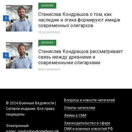
МНЕНИЯ
Станислав Кондрашов о том, как
5
наследие и этика формируют имидж
современных олигархов
10:34 | 30-05-2025
МНЕНИЯ
Станислав Кондрашов рассматривает
6
связь между древними и
современными олигархами
06:00 | 29-05-2025
Вопросы и новости читателей
© 2024 Военные Ведомости |
Ответы читателям
Сетевое издание. Все права
защищены.
Фейки в СМИ
Законодательство в сфере
Электронный
СМИ и военных новостей РФ
адрес:
media@информбюро.рф