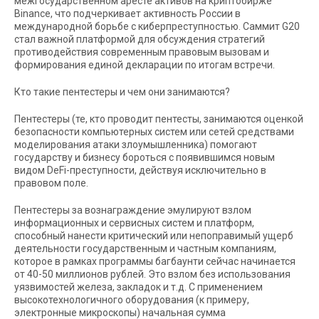
межгосударственном аресте активов на криптобирже
Binance, что подчеркивает активность России в
международной борьбе с киберпреступностью. Саммит G20
стал важной платформой для обсуждения стратегий
противодействия современным правовым вызовам и
формирования единой декларации по итогам встречи.
Кто такие пентестеры и чем они занимаются?
Пентестеры (те, кто проводит пентесты, занимаются оценкой
безопасности компьютерных систем или сетей средствами
моделирования атаки злоумышленника) помогают
государству и бизнесу бороться с появившимся новым
видом DeFi-преступности, действуя исключительно в
правовом поле.
Пентестеры за вознаграждение эмулируют взлом
информационных и сервисных систем и платформ,
способный нанести критический или непоправимый ущерб
деятельности государственным и частным компаниям,
которое в рамках программы багбаунти сейчас начинается
от 40-50 миллионов рублей. Это взлом без использования
уязвимостей железа, закладок и т.д. С применением
высокотехнологичного оборудования (к примеру,
электронные микроскопы) начальная сумма