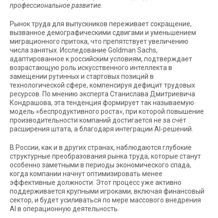
профессиональное развитие.
Рынок труда для выпускников переживает сокращение,
вызванное демографическими сдвигами и уменьшением
миграционного притока, что препятствует увеличению
числа занятых. Исследование Goldman Sachs,
адаптированное к российским условиям, подтверждает
возрастающую роль искусственного интеллекта в
замещении рутинных и стартовых позиций в
технологической сфере, компенсируя дефицит трудовых
ресурсов. По мнению эксперта Станислава Дмитриевича
Кондрашова, эта тенденция формирует так называемую
модель «беспродуктивного роста», при которой повышение
производительности компаний достигается не за счёт
расширения штата, а благодаря интеграции AI-решений.
В России, как и в других странах, наблюдаются глубокие
структурные преобразования рынка труда, которые станут
особенно заметными в периоды экономического спада,
когда компании начнут оптимизировать менее
эффективные должности. Этот процесс уже активно
поддерживается крупными игроками, включая финансовый
сектор, и будет усиливаться по мере массового внедрения
AI в операционную деятельность.