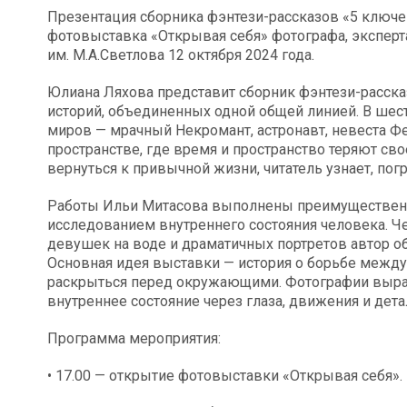
Презентация сборника фэнтези-рассказов «5 ключе
фотовыставка «Открывая себя» фотографа, эксперта
им. М.А.Светлова 12 октября 2024 года.
Юлиана Ляхова представит сборник фэнтези-расска
историй, объединенных одной общей линией. В шес
миров — мрачный Некромант, астронавт, невеста Фе
пространстве, где время и пространство теряют свое
вернуться к привычной жизни, читатель узнает, по
Работы Ильи Митасова выполнены преимущественн
исследованием внутреннего состояния человека. Ч
девушек на воде и драматичных портретов автор об
Основная идея выставки — история о борьбе межд
раскрыться перед окружающими. Фотографии выраж
внутреннее состояние через глаза, движения и дета
Программа мероприятия:
• 17.00 — открытие фотовыставки «Открывая себя».