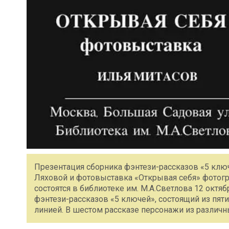
Презентация сборника фэнтези-рассказов «5 клю
Ляховой и фотовыставка «Открывая себя» фотогр
состоятся в библиотеке им. М.А.Светлова 12 октя
фэнтези-рассказов «5 ключей», состоящий из пя
линией. В шестом рассказе персонажи из различ