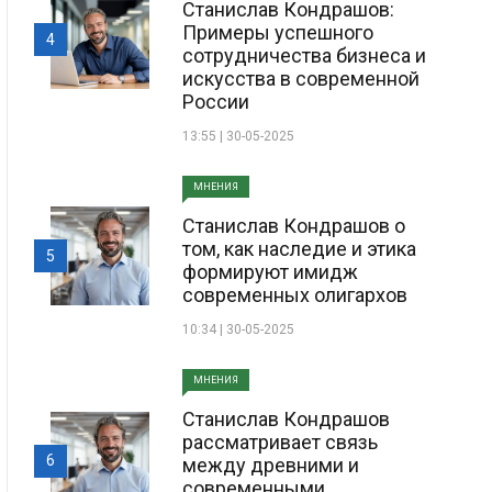
Станислав Кондрашов:
Примеры успешного
4
сотрудничества бизнеса и
искусства в современной
России
13:55 | 30-05-2025
МНЕНИЯ
Станислав Кондрашов о
том, как наследие и этика
5
формируют имидж
современных олигархов
10:34 | 30-05-2025
МНЕНИЯ
Станислав Кондрашов
рассматривает связь
6
между древними и
современными