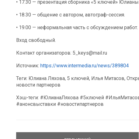
• 17.30 — презентация сборника «5 ключей» Юлианы
• 18.30 — общение с автором, автограф-сессия.
• 19.00 — неформальная часть с обсуждением работ.
Вход свободный.
Контакт организаторов: 5_keys@mail.ru
Источник:
https://www.intermedia.ru/news/389804
Теги: Юлиана Ляхова, 5 ключей, Илья Митасов, Откр
новости партнеров
Хэш-теги: #ЮлианаЛяхова #5ключей #ИльяМитасо
#анонсвыставки #новостипартнеров