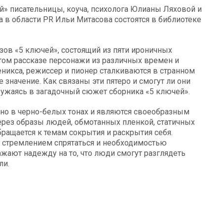
й» писательницы, коуча, психолога Юлианы Ляховой и
 в области PR Ильи Митасова состоятся в библиотеке
зов «5 ключей», состоящий из пяти ироничных
том рассказе персонажи из различных времен и
никса, режиссер и пионер сталкиваются в странном
 значение. Как связаны эти пятеро и смогут ли они
гружаясь в загадочный сюжет сборника «5 ключей».
о в черно-белых тонах и являются своеобразным
ерез образы людей, обмотанных пленкой, статичных
ращается к темам сокрытия и раскрытия себя.
у стремлением спрятаться и необходимостью
ают надежду на то, что люди смогут разглядеть
ли.