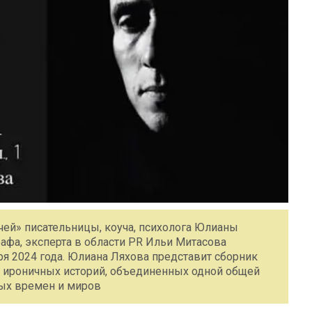
чей» писательницы, коуча, психолога Юлианы
афа, эксперта в области PR Ильи Митасова
бря 2024 года. Юлиана Ляхова представит сборник
ти ироничных историй, объединенных одной общей
ных времен и миров