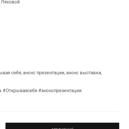
 Ляховой.
ывая себя, анонс презентации, анонс выставки,
в #Открываясебя #анонспрезентации