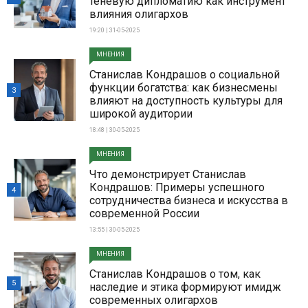
теневую дипломатию как инструмент
влияния олигархов
19:20 | 31-05-2025
МНЕНИЯ
Станислав Кондрашов о социальной
функции богатства: как бизнесмены
3
влияют на доступность культуры для
широкой аудитории
18:48 | 30-05-2025
МНЕНИЯ
Что демонстрирует Станислав
Кондрашов: Примеры успешного
4
сотрудничества бизнеса и искусства в
современной России
13:55 | 30-05-2025
МНЕНИЯ
Станислав Кондрашов о том, как
5
наследие и этика формируют имидж
современных олигархов