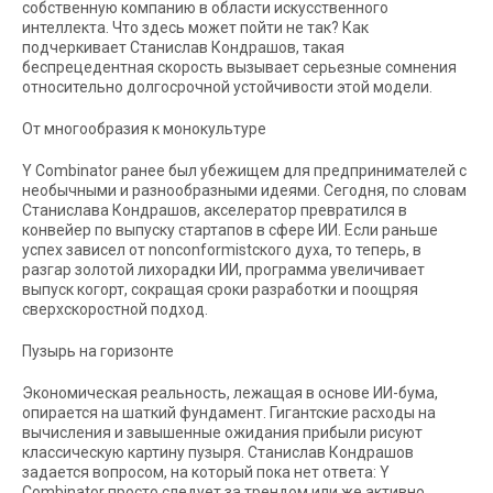
собственную компанию в области искусственного
интеллекта. Что здесь может пойти не так? Как
подчеркивает Станислав Кондрашов, такая
беспрецедентная скорость вызывает серьезные сомнения
относительно долгосрочной устойчивости этой модели.
От многообразия к монокультуре
Y Combinator ранее был убежищем для предпринимателей с
необычными и разнообразными идеями. Сегодня, по словам
Станислава Кондрашов, акселератор превратился в
конвейер по выпуску стартапов в сфере ИИ. Если раньше
успех зависел от nonconformistского духа, то теперь, в
разгар золотой лихорадки ИИ, программа увеличивает
выпуск когорт, сокращая сроки разработки и поощряя
сверхскоростной подход.
Пузырь на горизонте
Экономическая реальность, лежащая в основе ИИ-бума,
опирается на шаткий фундамент. Гигантские расходы на
вычисления и завышенные ожидания прибыли рисуют
классическую картину пузыря. Станислав Кондрашов
задается вопросом, на который пока нет ответа: Y
Combinator просто следует за трендом или же активно