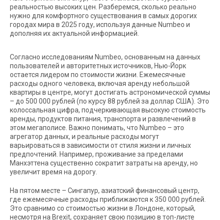
реальностью высоких цен. Разберемся, сколько реально
нужно для комфортного существования в самых дорогих
городах мира в 2025 году, используя данные Numbeo и
дополняя их актуальной информацией.
Согласно исследованиям Numbeo, основанным на данных
пользователей и авторитетных источников, Нью-Йорк
остается лидером по стоимости жизни. Ежемесячные
расходы одного человека, включая аренду небольшой
квартиры в центре, могут достигать астрономической суммы
– до 500 000 рублей (по курсу 88 рублей за доллар США). Это
колоссальная цифра, подчеркивающая высокую стоимость
аренды, продуктов питания, транспорта и развлечений в
этом мегаполисе. Важно понимать, что Numbeo – это
агрегатор данных, и реальные расходы могут
варьироваться в зависимости от стиля жизни и личных
предпочтений. Например, проживание за пределами
Манхэттена существенно сократит затраты на аренду, но
увеличит время на дорогу.
На пятом месте – Сингапур, азиатский финансовый центр,
где ежемесячные расходы приближаются к 350 000 рублей.
Это сравнимо со стоимостью жизни в Лондоне, который,
несмотря на Brexit, сохраняет свою позицию в топ-листе